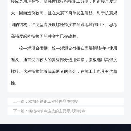
接应选用冲突型。高强度螺栓衔接施工方便，但衔接尺度过
大，因而造价较高，且在大震下简单发生滑移。对于抗震规
划的结构，冲突型高强度螺栓衔接在罕遇地震作用下，思考
高强度螺栓衔接间的冲突力已被战胜。
栓—焊混合衔接。栓—焊混合衔接在高层钢结构中使用
遍及，通常受力较大的翼缘部分选用焊接，腹板选用高强度
螺栓。这种衔接能够统筹两者的长处，在施工上也具有优越
性。
上一篇：
双相不锈钢工程铸件品质把控
下一篇：
钢结构节点连接的主要形式和特点