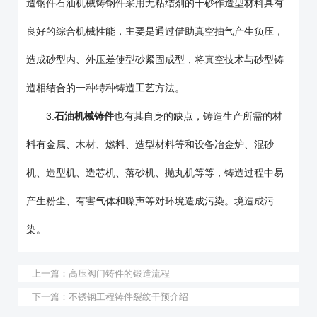
造钢件石油机械铸钢件采用无粘结剂的干砂作造型材料具有
良好的综合机械性能，主要是通过借助真空抽气产生负压，
造成砂型内、外压差使型砂紧固成型，将真空技术与砂型铸
造相结合的一种特种铸造工艺方法。
3.
石油机械铸件
也有其自身的缺点，铸造生产所需的材
料有金属、木材、燃料、造型材料等和设备冶金炉、混砂
机、造型机、造芯机、落砂机、抛丸机等等，铸造过程中易
产生粉尘、有害气体和噪声等对环境造成污染。境造成污
染。
上一篇：
高压阀门铸件的锻造流程
下一篇：
不锈钢工程铸件裂纹干预介绍